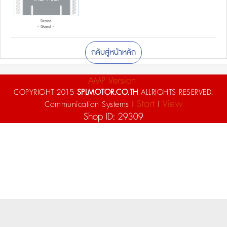
Drone
- Guest -
กลับสู่หน้าหลัก
AMP Version
COPYRIGHT 2015
SPLMOTOR.CO.TH
ALLRIGHTS RESERVED.
Start
View
Communication Systems |
|
Shop ID: 29309