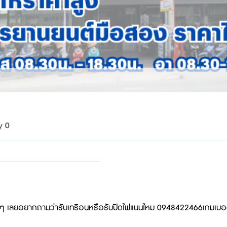
y 0
นเล็กๆ เลยอยากถามว่ารับเทริอนหรือรับปิดไฟแนนไหม 0948422466เกมเบอ