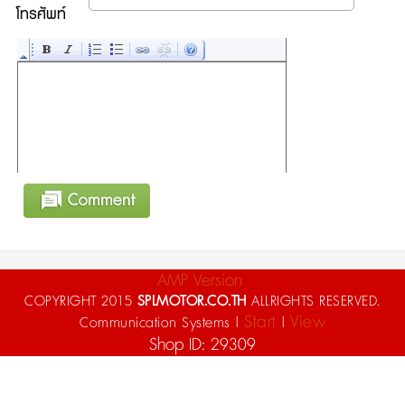
โทรศัพท์
AMP Version
COPYRIGHT 2015
SPLMOTOR.CO.TH
ALLRIGHTS RESERVED.
Start
View
Communication Systems |
|
Shop ID: 29309